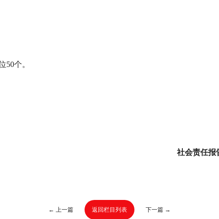
位50个。
社会责任报
← 上一篇
返回栏目列表
下一篇 →