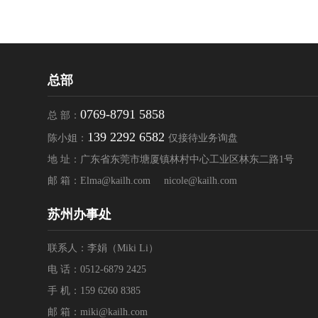
总部
0769-8791 5858
总 部：
139 2292 6582
陈小姐：
仅接待业务询盘
地 址：广东省东莞市塘厦镇林村中心工业区林东二路1号
邮 箱：
Elma@kailh.com
nicole@kailh.com
苏州办事处
联系人：李娟（Miki Li）
电 话：
0512-6879 2425
手 机：
159 6260 8385
邮 箱：
miki@kailh.com