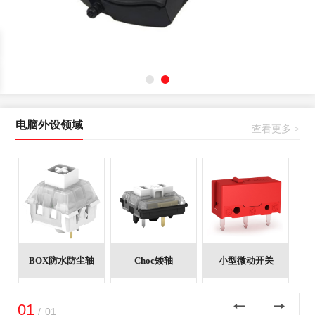
电脑外设领域
查看更多 >
BOX防水防尘轴
Choc矮轴
小型微动开关
防水防尘，
超薄外形，
寿命长，触
触发快，寿
可用于笔记
感极佳，多
01
/
01