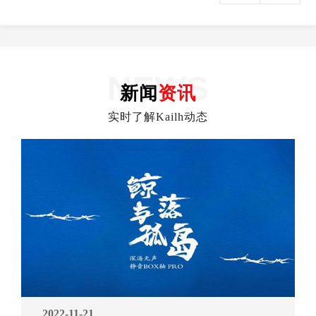
命达8000万
本电脑，寿
种操作力和
次
命达7000万
开关柄可选
次
NEWS
新闻
资讯
实时了解Kailh动态
2022-11-21