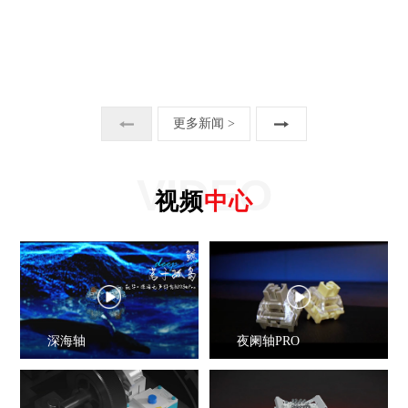
更多新闻 >
VIDEO
视频
中心
深海轴
夜阑轴PRO