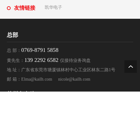
友情链接
凯华电子
总部
0769-8791 5858
总 部：
139 2292 6582
黄先生：
仅接待业务询盘
地 址：广东省东莞市塘厦镇林村中心工业区林东二路1号
邮 箱：
Elma@kailh.com
nicole@kailh.com
苏州办事处
联系人：李娟（Miki Li）
电 话：
0512-6879 2425
手 机：
159 6260 8385
邮 箱：
miki@kailh.com