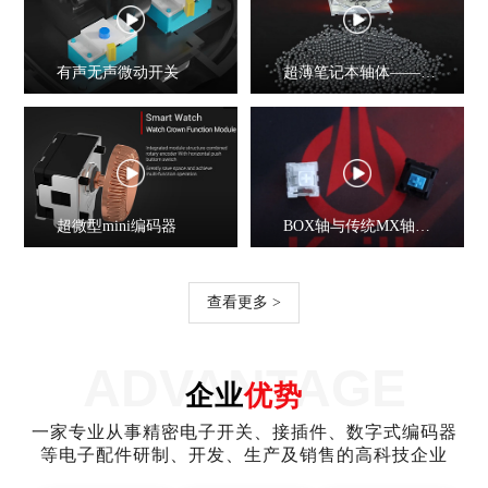
有声无声微动开关
超薄笔记本轴体——蝴蝶轴
超微型mini编码器
BOX轴与传统MX轴体有什么不同？BOX轴详细拆解！
查看更多 >
ADVANTAGE
企业
优势
一家专业从事精密电子开关、接插件、数字式编码器
等电子配件研制、开发、生产及销售的高科技企业