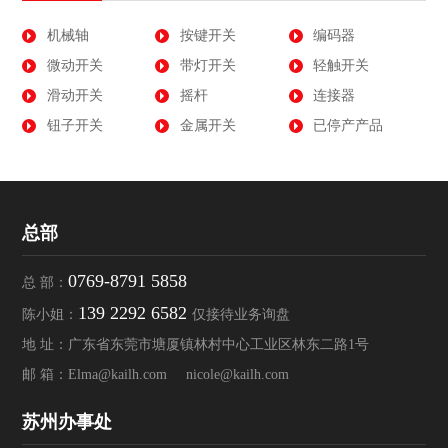
机械轴
按键开关
编码器
微动开关
带灯开关
轻触开关
滑动开关
摇杆
连接器
钮子开关
金属开关
已停产产品
总部
0769-8791 5858
总 部：
139 2292 6582
陈小姐：
仅接待业务询盘
地 址：广东省东莞市塘厦镇林村中心工业区林东二路1号
邮 箱：
Elma@kailh.com
nicole@kailh.com
苏州办事处