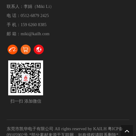
联系人：李娟（Miki Li）
电 话：
0512-6879 2425
手 机：
159 6260 8385
邮 箱：
miki@kailh.com
扫一扫 添加微信
东莞市凯华电子有限公司 All rights reserved by KAILH
粤ICP备
09105902号
*部分素材来源于互联网，如有侵权请联系删除*