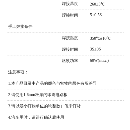
焊接温度
260±5℃
5±0.5S
焊接时间
手工焊接条件
焊接温度
350℃±10℃
3S±0S
焊接时间
60W(max.)
烙铁功率
注意事项：
1.本产品目录中产品的颜色与实物的颜色有所差异
2.请使用1.6mm板厚的印刷电路板
3.请以最小订购单位的N(整数）倍来订货
4.汽车用时，请进行确认后使用