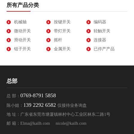
所有产品分类
机械轴
按键开关
编码器
微动开关
带灯开关
轻触开关
滑动开关
摇杆
连接器
钮子开关
金属开关
已停产产品
总部
0769-8791 5858
总 部：
139 2292 6582
陈小姐：
仅接待业务询盘
地 址：广东省东莞市塘厦镇林村中心工业区林东二路1号
邮 箱：
Elma@kailh.com
nicole@kailh.com