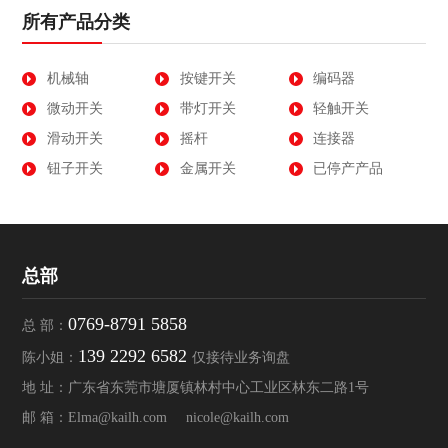
所有产品分类
机械轴
按键开关
编码器
微动开关
带灯开关
轻触开关
滑动开关
摇杆
连接器
钮子开关
金属开关
已停产产品
总部
0769-8791 5858
总 部：
139 2292 6582
陈小姐：
仅接待业务询盘
地 址：广东省东莞市塘厦镇林村中心工业区林东二路1号
邮 箱：
Elma@kailh.com
nicole@kailh.com